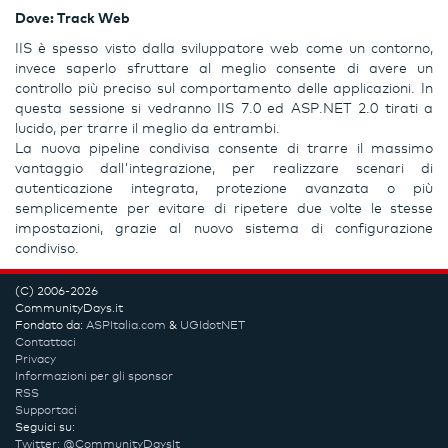
Dove: Track Web
IIS è spesso visto dalla sviluppatore web come un contorno,
invece saperlo sfruttare al meglio consente di avere un
controllo più preciso sul comportamento delle applicazioni. In
questa sessione si vedranno IIS 7.0 ed ASP.NET 2.0 tirati a
lucido, per trarre il meglio da entrambi.
La nuova pipeline condivisa consente di trarre il massimo
vantaggio dall'integrazione, per realizzare scenari di
autenticazione integrata, protezione avanzata o più
semplicemente per evitare di ripetere due volte le stesse
impostazioni, grazie al nuovo sistema di configurazione
condiviso.
(C) 2006-2026
CommunityDays.it
Fondato da:
ASPItalia.com
&
UGIdotNET
Contattaci
Privacy
Informazioni per gli sponsor
RSS
Supportaci
Seguici su:
Twitter: @CommunityDaysIt