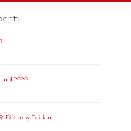
denti
1
rtual 2020
 Birthday Edition