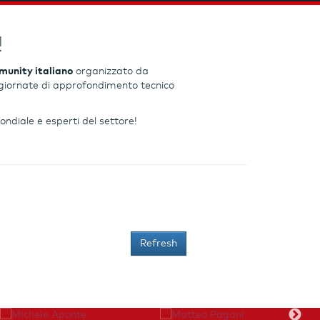
!
unity italiano
organizzato da
vi giornate di approfondimento tecnico
ondiale e esperti del settore!
Refresh
Michele Aponte
Matteo Pagani