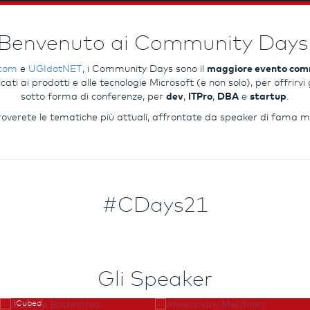
Benvenuto ai Community Days
.com
e
UGIdotNET
, i Community Days sono il
maggiore evento comm
ati ai prodotti e alle tecnologie Microsoft (e non solo), per offrir
sotto forma di conferenze, per
dev
,
ITPro
,
DBA
e
startup
.
 troverete le tematiche più attuali, affrontate da speaker di fama m
#CDays21
Gli Speaker
Daniele Bochicchio
Alessandro Melchiori
iCubed