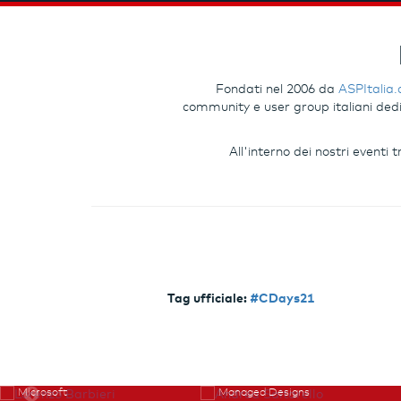
Fondati nel 2006 da
ASPItalia
community e user group italiani dedic
All'interno dei nostri eventi
Tag ufficiale:
#CDays21
Lorenzo Barbieri
Andrea Saltarello
Microsoft
Managed Designs