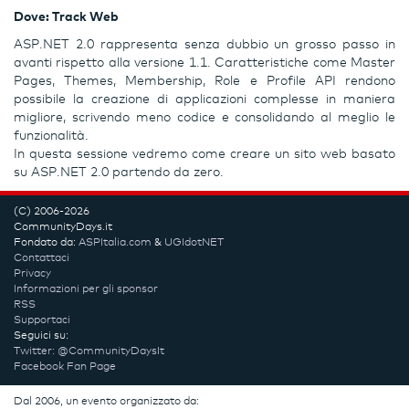
Dove: Track Web
ASP.NET 2.0 rappresenta senza dubbio un grosso passo in
avanti rispetto alla versione 1.1. Caratteristiche come Master
Pages, Themes, Membership, Role e Profile API rendono
possibile la creazione di applicazioni complesse in maniera
migliore, scrivendo meno codice e consolidando al meglio le
funzionalità.
In questa sessione vedremo come creare un sito web basato
su ASP.NET 2.0 partendo da zero.
(C) 2006-2026
CommunityDays.it
Fondato da:
ASPItalia.com
&
UGIdotNET
Contattaci
Privacy
Informazioni per gli sponsor
RSS
Supportaci
Seguici su:
Twitter: @CommunityDaysIt
Facebook Fan Page
Dal 2006, un evento organizzato da: