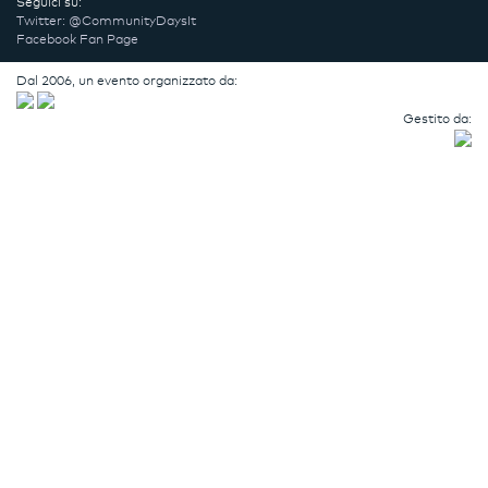
Seguici su:
Twitter: @CommunityDaysIt
Facebook Fan Page
Dal 2006, un evento organizzato da:
Gestito da: