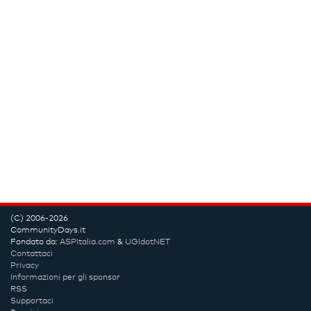
(C) 2006-2026
CommunityDays.it
Fondato da:
ASPItalia.com
&
UGIdotNET
Contattaci
Privacy
Informazioni per gli sponsor
RSS
Supportaci