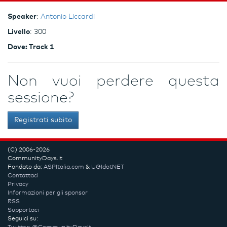
Speaker
:
Antonio Liccardi
Livello
: 300
Dove: Track 1
Non vuoi perdere questa
sessione?
Registrati subito
(C) 2006-2026
CommunityDays.it
Fondato da:
ASPItalia.com
&
UGIdotNET
Contattaci
Privacy
Informazioni per gli sponsor
RSS
Supportaci
Seguici su: