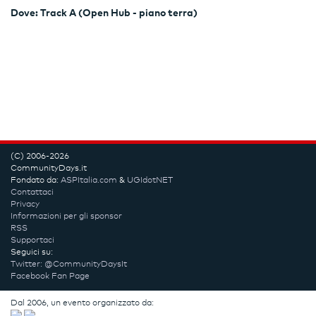
Dove: Track A (Open Hub - piano terra)
(C) 2006-2026
CommunityDays.it
Fondato da:
ASPItalia.com
&
UGIdotNET
Contattaci
Privacy
Informazioni per gli sponsor
RSS
Supportaci
Seguici su:
Twitter: @CommunityDaysIt
Facebook Fan Page
Dal 2006, un evento organizzato da: