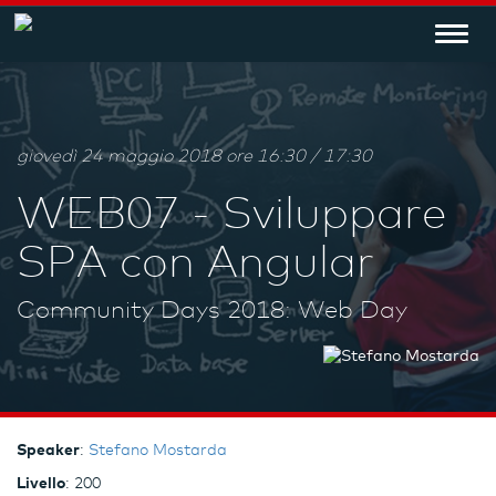
Toggl
navig
giovedì 24 maggio 2018 ore 16:30 / 17:30
WEB07 - Sviluppare
SPA con Angular
Community Days 2018: Web Day
Speaker
:
Stefano Mostarda
Livello
: 200