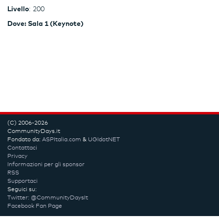
Livello
: 200
Dove: Sala 1 (Keynote)
(C) 2006-2026
CommunityDays.it
Fondato da:
ASPItalia.com
&
UGIdotNET
Contattaci
Privacy
Informazioni per gli sponsor
RSS
Supportaci
Seguici su:
Twitter: @CommunityDaysIt
Facebook Fan Page