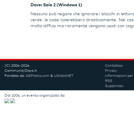
Dove: Sala 2 (Windows 1)
Nessuno può negare che ignorare i blocchi in lettur
verde: le code calerebbero drasticamente. Nel ca
molto diffusi ma raramente vengono usati con cogniz
(C) 2006-2026
Contattaci
CommunityDays.it
Privacy
Fondato da:
ASPItalia.com
&
UGIdotNET
Informazioni per 
RSS
Supportaci
Dal 2006, un evento organizzato da: