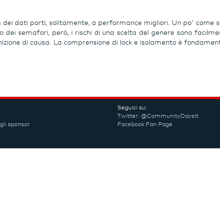
a dei dati porti, solitamente, a performance migliori. Un po' come s
so dei semafori, però, i rischi di una scelta del genere sono fa
ione di causa. La comprensione di lock e isolamento è fondamentale
Seguici su:
Twitter: @CommunityDaysIt
gli sponsor
Facebook Fan Page