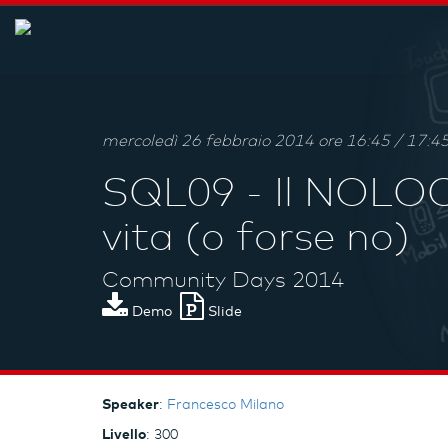
mercoledì 26 febbraio 2014 ore 16:45 / 17:4
SQL09 - Il NOLOCK
vita (o forse no)
Community Days 2014
Demo
Slide
Speaker
:
Francesco Milano
Livello
: 300