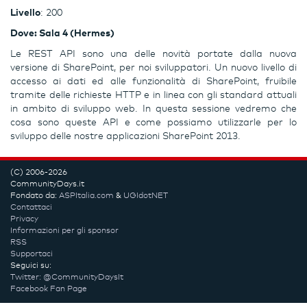
Livello
: 200
Dove: Sala 4 (Hermes)
Le REST API sono una delle novità portate dalla nuova
versione di SharePoint, per noi sviluppatori. Un nuovo livello di
accesso ai dati ed alle funzionalità di SharePoint, fruibile
tramite delle richieste HTTP e in linea con gli standard attuali
in ambito di sviluppo web. In questa sessione vedremo che
cosa sono queste API e come possiamo utilizzarle per lo
sviluppo delle nostre applicazioni SharePoint 2013.
(C) 2006-2026
CommunityDays.it
Fondato da:
ASPItalia.com
&
UGIdotNET
Contattaci
Privacy
Informazioni per gli sponsor
RSS
Supportaci
Seguici su:
Twitter: @CommunityDaysIt
Facebook Fan Page