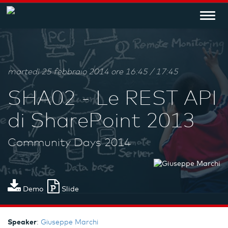
Toggl
navig
martedì 25 febbraio 2014 ore 16:45 / 17:45
SHA02 - Le REST API
di SharePoint 2013
Community Days 2014
Demo
Slide
Speaker
:
Giuseppe Marchi