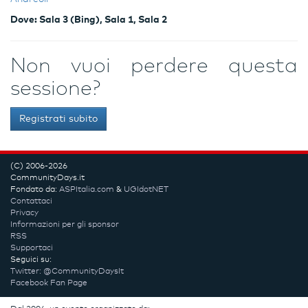
Dove: Sala 3 (Bing), Sala 1, Sala 2
Non vuoi perdere questa
sessione?
Registrati subito
(C) 2006-2026
CommunityDays.it
Fondato da:
ASPItalia.com
&
UGIdotNET
Contattaci
Privacy
Informazioni per gli sponsor
RSS
Supportaci
Seguici su:
Twitter: @CommunityDaysIt
Facebook Fan Page