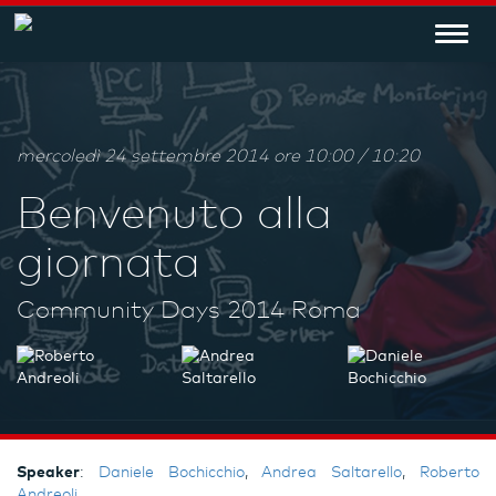
Toggl
navig
mercoledì 24 settembre 2014 ore 10:00 / 10:20
Benvenuto alla
giornata
Community Days 2014 Roma
Speaker
:
Daniele Bochicchio
,
Andrea Saltarello
,
Roberto
Andreoli